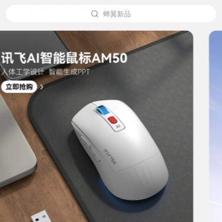
蝉翼新品
办公本X5
翻译机2.0