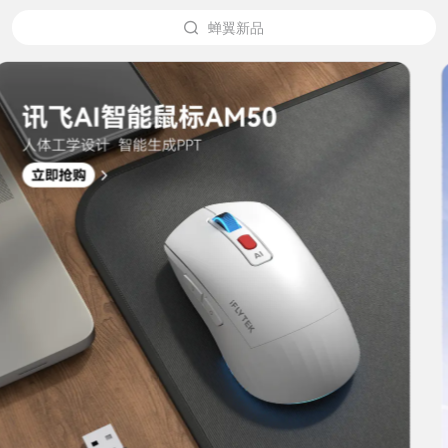
蝉翼新品
办公本X5
翻译机2.0